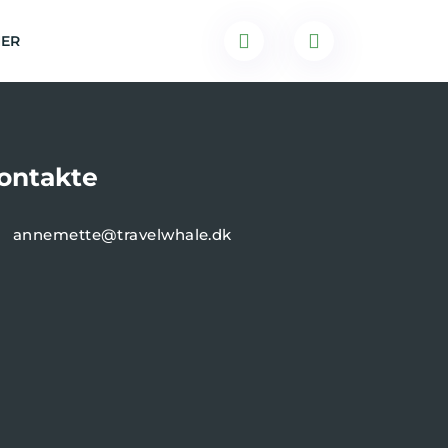
NER
ontakte
annemette@travelwhale.dk