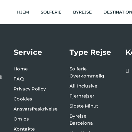
HJEM
SOLFERIE
BYREJSE
DESTINATIO
Service
Type Rejse
K
Home
Solferie
Overkommelig
l!
FAQ
All Inclusive
Privacy Policy
Fjernrejser
Cookies
Sidste Minut
Ansvarsfraskrivelse
Byrejse
Om os
Barcelona
Kontakte