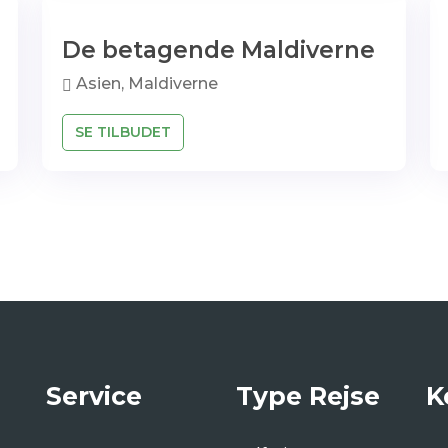
De betagende Maldiverne
Asien, Maldiverne
SE TILBUDET
Service
Type Rejse
K