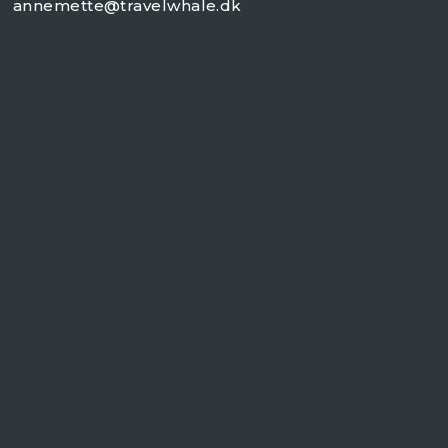
annemette@travelwhale.dk