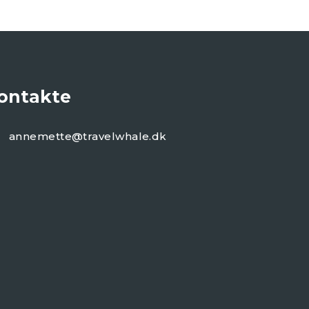
ontakte
annemette@travelwhale.dk