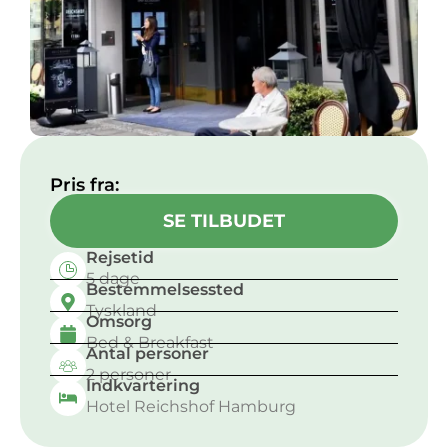
Pris fra:
SE TILBUDET
Rejsetid
5 dage
Bestemmelsessted
Tyskland
Omsorg
Bed & Breakfast
Antal personer
2 personer
Indkvartering
Hotel Reichshof Hamburg