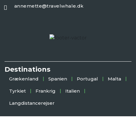
annemette@travelwhale.dk
Destinations
Grækenland
Spanien
Portugal
Malta
Tyrkiet
Frankrig
Italien
Langdistancerejser
Copyright 2025
TravelWhale