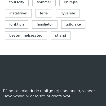
tourscity
sommer
en rejse
instatravel
ferie
flyvende
funktion
familietur
udforske
bestemmelsessted
strand
På nettet, blandt de utallige rejseannoncer, skinner
Travelwhale: Vi er rejsetilbuddets hval!