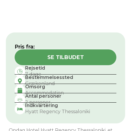
Pris fra:
SE TILBUDET
Rejsetid
7 dage
Bestemmelsessted
Grækenland
Omsorg
Accommodation
Antal personer
2 personer
Indkvartering
Hyatt Regency Thessaloniki
Opdag Hotel Hyatt Regency Thessaloniki, et