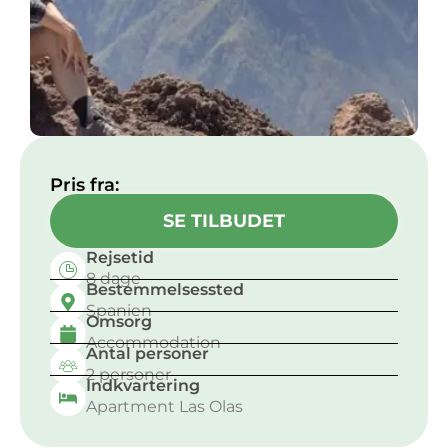
Pris fra:
SE TILBUDET
Rejsetid
8 dage
Bestemmelsessted
Spanien
Omsorg
Accommodation
Antal personer
2 personer
Indkvartering
Apartment Las Olas